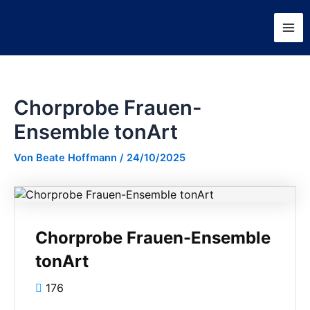
Zum
Beitragsnavigation
Mai
Inhalt
Me
springen
Chorprobe Frauen-
Ensemble tonArt
Von
Beate Hoffmann
/
24/10/2025
Chorprobe Frauen-Ensemble
tonArt
176